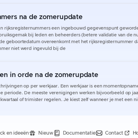
mmers na de zomerupdate
jn rijksregisternummers een ingebouwd gegevenspunt geworde
bruiksgemak bij leden en beheerders (betere validatie van de 
f de geboortedatum overeenkomt met het rijksregisternummer da
mmer niet werd ingevuld bij de
ren in orde na de zomerupdate
schrijvingen op per werkjaar. Een werkjaar is een momentopnam
e periode. De meeste verenigingen werken bijvoorbeeld op jaar
wartaal of trimister regelen. Je kiest zelf wanneer je met een n
ck en ideeën
Nieuw
Documentatie
Contact
Ho